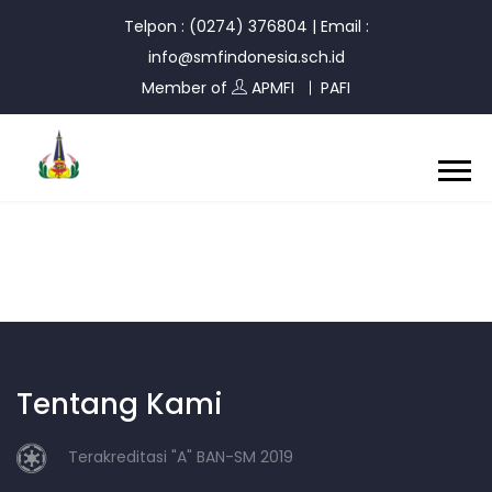
Telpon : (0274) 376804
|
Email :
info@smfindonesia.sch.id
Member of
APMFI
PAFI
Tentang Kami
Terakreditasi "A" BAN-SM 2019